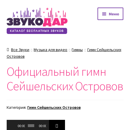
Перейти
Перейти
Меню
к
к
навигации
содержимому
Все Звуки
Музыка для видео
Гимны
Гимн Сейшельских
Островов
Официальный гимн
Сейшельских Островов
Категория:
Гимн Сейшельских Островов
Аудиоплеер
00:00
00:00