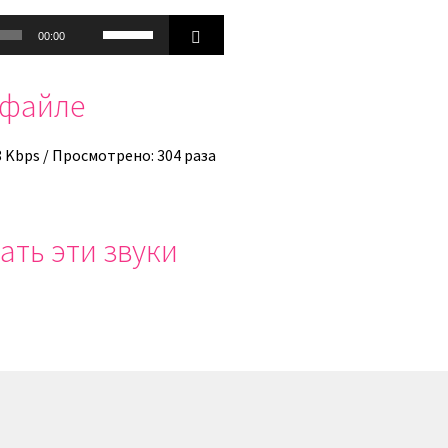
Используйте
00:00
клавиши
вверх/
офайле
вниз,
чтобы
увеличить
8 Kbps / Просмотрено: 304 раза
или
уменьшить
громкость.
ать эти звуки