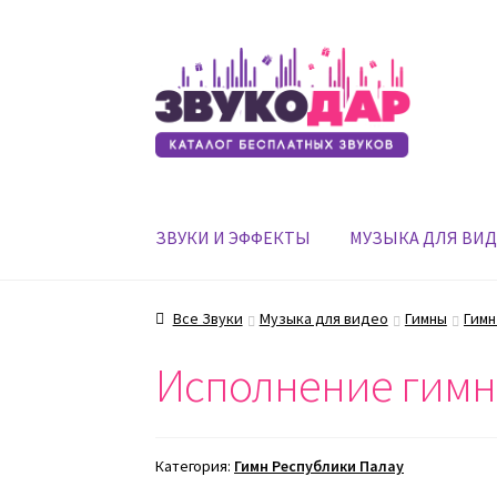
Перейти
Перейти
к
к
навигации
содержимому
ЗВУКИ И ЭФФЕКТЫ
МУЗЫКА ДЛЯ ВИ
Все Звуки
Музыка для видео
Гимны
Гимн
Исполнение гимна
Категория:
Гимн Республики Палау