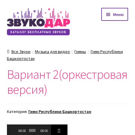
Перейти
Перейти
Меню
к
к
навигации
содержимому
Все Звуки
Музыка для видео
Гимны
Гимн Республики
Башкортостан
Вариант 2(оркестровая
версия)
Категория:
Гимн Республики Башкортостан
Аудиоплеер
00:00
00:00