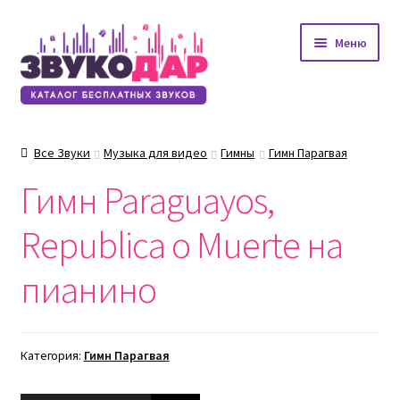
Перейти
Перейти
Меню
к
к
навигации
содержимому
Все Звуки
Музыка для видео
Гимны
Гимн Парагвая
Гимн Paraguayos,
Republica o Muerte на
пианино
Категория:
Гимн Парагвая