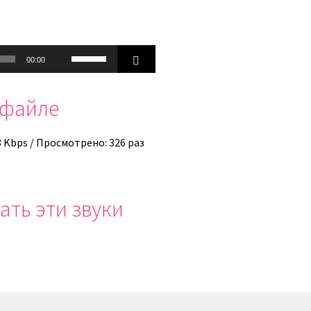
Используйте
00:00
клавиши
вверх/
офайле
вниз,
чтобы
увеличить
8 Kbps / Просмотрено: 326 раз
или
уменьшить
громкость.
ать эти звуки