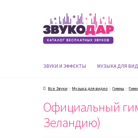
Перейти
Перейти
к
к
навигации
содержимому
ЗВУКИ И ЭФФЕКТЫ
МУЗЫКА ДЛЯ ВИ
Все Звуки
Музыка для видео
Гимны
Гимн
Официальный гим
Зеландию)