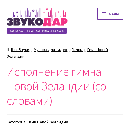
Перейти
Перейти
Меню
к
к
навигации
содержимому
Все Звуки
Музыка для видео
Гимны
Гимн Новой
Зеландии
Исполнение гимна
Новой Зеландии (со
словами)
Категория:
Гимн Новой Зеландии