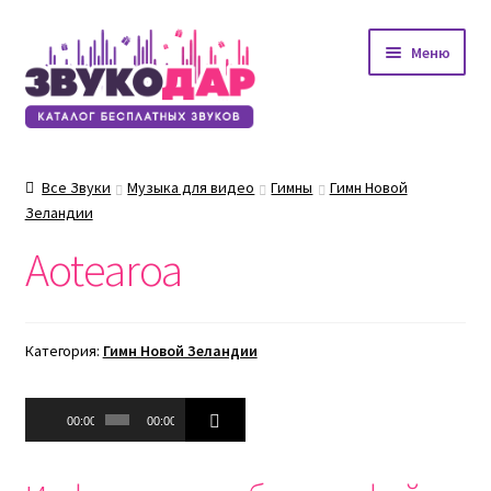
Перейти
Перейти
Меню
к
к
навигации
содержимому
Все Звуки
Музыка для видео
Гимны
Гимн Новой
Зеландии
Aotearoa
Категория:
Гимн Новой Зеландии
Аудиоплеер
00:00
00:00