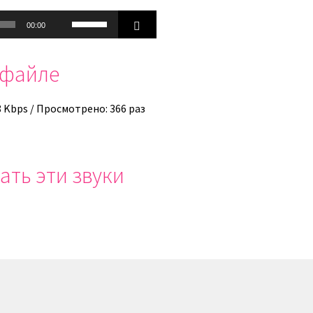
Используйте
00:00
клавиши
вверх/
офайле
вниз,
чтобы
увеличить
8 Kbps / Просмотрено: 366 раз
или
уменьшить
громкость.
ать эти звуки