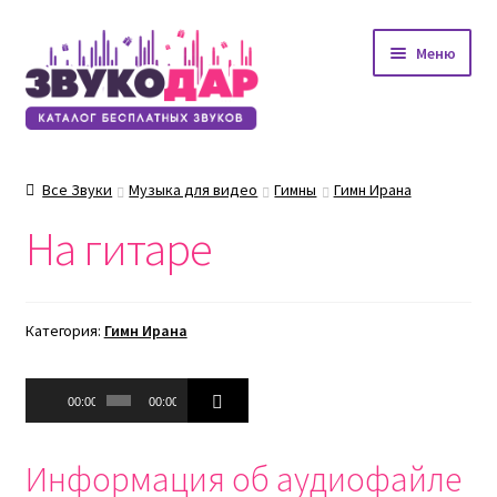
Перейти
Перейти
Меню
к
к
навигации
содержимому
Все Звуки
Музыка для видео
Гимны
Гимн Ирана
На гитаре
Категория:
Гимн Ирана
Аудиоплеер
00:00
00:00
Информация об аудиофайле