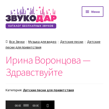
Перейти
Перейти
Меню
к
к
навигации
содержимому
Все Звуки
Музыка для видео
Детские песни
Детские
песни для приветствия
Ирина Воронцова —
Здравствуйте
Категория:
Детские песни для приветствия
Аудиоплеер
00:00
00:00