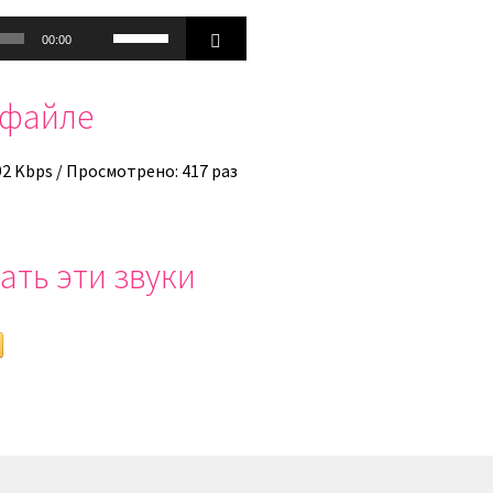
Используйте
00:00
клавиши
вверх/
офайле
вниз,
чтобы
увеличить
92 Kbps / Просмотрено: 417 раз
или
уменьшить
громкость.
ать эти звуки