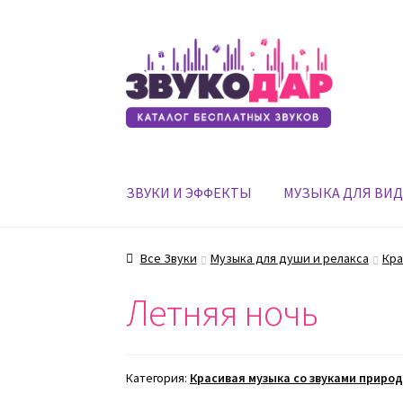
Перейти
Перейти
к
к
навигации
содержимому
ЗВУКИ И ЭФФЕКТЫ
МУЗЫКА ДЛЯ ВИ
Все Звуки
Музыка для души и релакса
Кра
Летняя ночь
Категория:
Красивая музыка со звуками приро