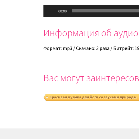
Аудиоплеер
00:00
Информация об ауди
Формат: mp3 / Скачано: 3 раза / Битрейт: 1
Вас могут заинтересов
Красивая музыка для йоги со звуками природы