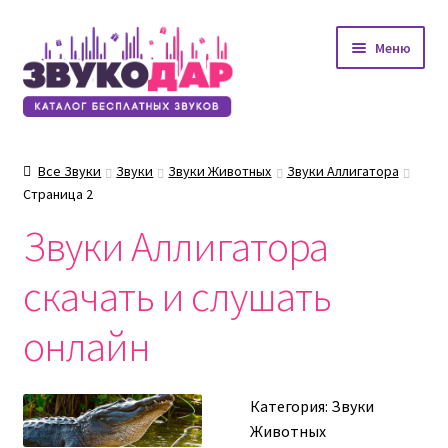
Перейти
Перейти
Меню
к
к
навигации
содержимому
Все Звуки
Звуки
Звуки Животных
Звуки Аллигатора
Страница 2
Звуки Аллигатора
скачать и слушать
онлайн
Категория:
Звуки
Животных