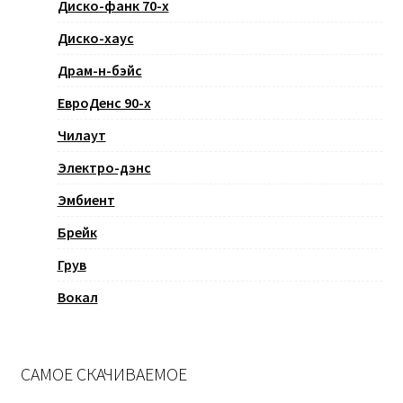
Диско-фанк 70-х
Диско-хаус
Драм-н-бэйс
ЕвроДенс 90-х
Чилаут
Электро-дэнс
Эмбиент
Брейк
Грув
Вокал
САМОЕ СКАЧИВАЕМОЕ