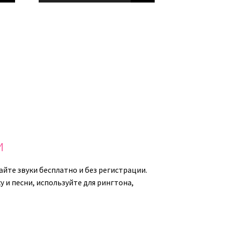
ь.
вверх/
вниз,
чтобы
ь
увеличить
или
ть
уменьшить
ь.
громкость.
и
йте звуки бесплатно и без регистрации.
 и песни, используйте для рингтона,