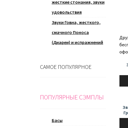
жесткие стонания, звуки
удовольствия
Звуки Говна, жесткого,
смачного Поноса
Дру
(Диареи) и испражнений
бес
офо
САМОЕ ПОПУЛЯРНОЕ
Ауди
ПОПУЛЯРНЫЕ СЭМПЛЫ
Зв
Г
Басы
Ауди