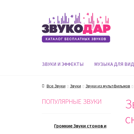
Перейти
Перейти
к
к
навигации
содержимому
ЗВУКИ И ЭФФЕКТЫ
МУЗЫКА ДЛЯ ВИ
Все Звуки
Звуки
Звуки из мультфильмов
З
ПОПУЛЯРНЫЕ ЗВУКИ
с
Громкие Звуки стонов и