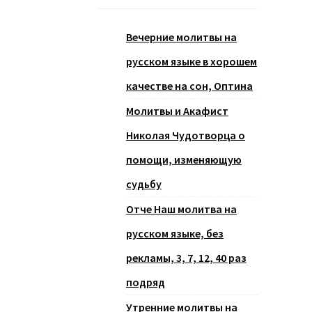
Вечерние молитвы на
русском языке в хорошем
качестве на сон, Оптина
Молитвы и Акафист
Николая Чудотворца о
помощи, изменяющую
судьбу
Отче Наш молитва на
русском языке, без
рекламы, 3, 7, 12, 40 раз
подряд
Утренние молитвы на