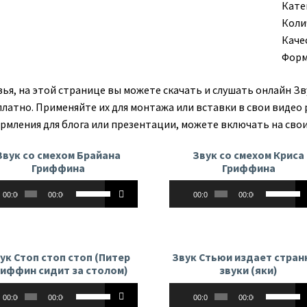
Кате
Коли
Каче
Форм
зья, на этой странице вы можете скачать и слушать онлайн З
платно. Применяйте их для монтажа или вставки в свои видео 
рмления для блога или презентации, можете включать на свои
Звук со смехом Брайана
Звук со смехом Криса
Гриффина
Гриффина
оплеер
Аудиоплеер
Используйте
Использу
00:00
00:00
00:00
00:00
клавиши
клавиши
вверх/
вверх/
вниз,
вниз,
чтобы
чтобы
ук Стоп стоп стоп (Питер
Звук Стьюи издает стра
увеличить
увеличит
риффин сидит за столом)
звуки (яки)
или
или
оплеер
Аудиоплеер
Используйте
Использу
уменьшить
уменьши
00:00
00:00
00:00
00:00
клавиши
клавиши