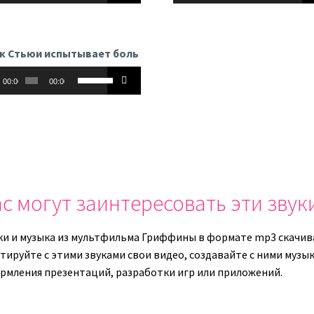
громкость.
громкост
вверх/
вверх/
вниз,
вниз,
чтобы
чтобы
к Стьюи испытывает боль
увеличить
увеличит
оплеер
Используйте
или
или
00:00
00:00
клавиши
уменьшить
уменьши
вверх/
громкость.
громкост
вниз,
чтобы
увеличить
или
уменьшить
с могут заинтересовать эти звук
громкость.
ки и музыка из мультфильма Гриффины в формате mp3 скачива
ируйте с этими звуками свои видео, создавайте с ними музыку
рмления презентаций, разработки игр или приложений.