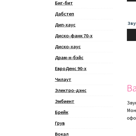
Биг-бит
Дабстеп
Зву
Дип-хаус
Ауди
Диско-фанк 70-х
Диско-хаус
Драм-н-бэйс
ЕвроДенс 90-х
Чилаут
Ва
Электро-дэнс
Эмбиент
Зву
Монт
Брейк
офо
Грув
Вокал