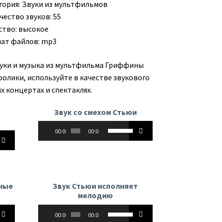
гория:
Звуки из мультфильмов
чество звуков: 55
ство: высокое
ат файлов: mp3
вуки и музыка из мультфильма Гриффины
ролики, используйте в качестве звукового
х концертах и спектаклях.
Звук со смехом Стьюи
Аудиоплеер
Используйте
00:00
00:00
йте
клавиши
вверх/
вниз,
чтобы
увеличить
нные
Звук Стьюи исполняет
ь
или
мелодию
уменьшить
Аудиоплеер
йте
Используйте
ть
громкость.
00:00
00:00
клавиши