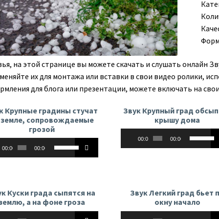
Кате
Коли
Каче
Форм
зья, на этой странице вы можете скачать и слушать онлайн Зв
меняйте их для монтажа или вставки в свои видео ролики, исп
рмления для блога или презентации, можете включать на свои
к Крупные градины стучат
Звук Крупный град обсы
 земле, сопровождаемые
крышу дома
грозой
Аудиоплеер
Использу
00:00
00:00
оплеер
Используйте
клавиши
00:00
00:00
клавиши
вверх/
вверх/
вниз,
вниз,
чтобы
чтобы
увеличит
ук Куски града сыпятся на
Звук Легкий град бьет 
увеличить
или
землю, а на фоне гроза
окну начало
или
уменьши
оплеер
Аудиоплеер
Используйте
Использу
уменьшить