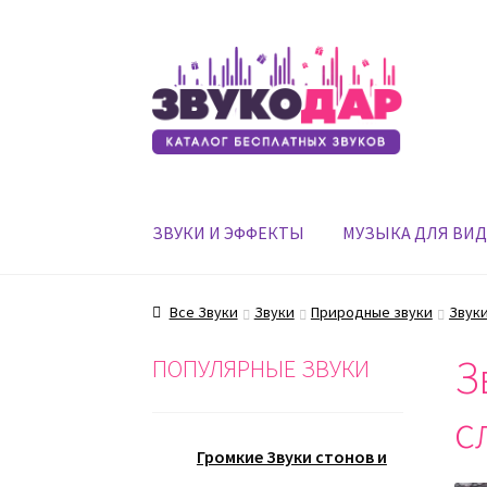
Перейти
Перейти
к
к
навигации
содержимому
ЗВУКИ И ЭФФЕКТЫ
МУЗЫКА ДЛЯ ВИ
Все Звуки
Звуки
Природные звуки
Звуки
З
ПОПУЛЯРНЫЕ ЗВУКИ
с
Громкие Звуки стонов и