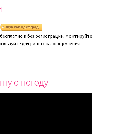
и
ь.
громкость.
Звук как идет град
 бесплатно и без регистрации. Монтируйте
спользуйте для рингтона, оформления
стную погоду