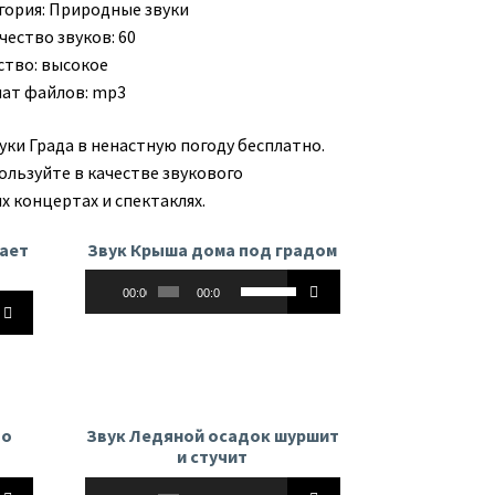
гория:
Природные звуки
чество звуков: 60
ство: высокое
ат файлов: mp3
уки Града в ненастную погоду бесплатно.
ользуйте в качестве звукового
х концертах и спектаклях.
пает
Звук Крыша дома под градом
Аудиоплеер
Используйте
00:00
00:00
йте
клавиши
вверх/
вниз,
чтобы
увеличить
ь
или
по
Звук Ледяной осадок шуршит
уменьшить
и стучит
ть
громкость.
Аудиоплеер
йте
Используйте