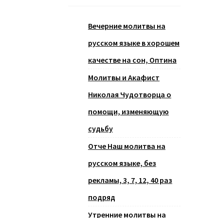
Вечерние молитвы на
русском языке в хорошем
качестве на сон, Оптина
Молитвы и Акафист
Николая Чудотворца о
помощи, изменяющую
судьбу
Отче Наш молитва на
русском языке, без
рекламы, 3, 7, 12, 40 раз
подряд
Утренние молитвы на