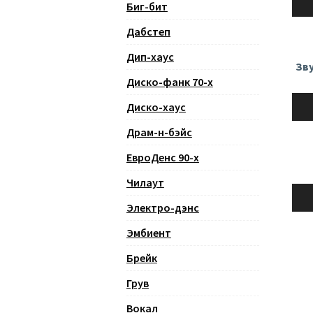
Биг-бит
Дабстеп
Дип-хаус
Зву
Диско-фанк 70-х
Ауди
Диско-хаус
Драм-н-бэйс
ЕвроДенс 90-х
Чилаут
Ауди
Электро-дэнс
Эмбиент
Брейк
Грув
Вокал