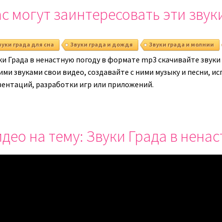
громкость.
с могут заинтересовать эти звук
громкост
вуки града для сна
Звуки града и дождя
Звуки града и молнии
ки Града в ненастную погоду в формате mp3 скачивайте звуки
ими звуками свои видео, создавайте с ними музыку и песни, и
зентаций, разработки игр или приложений.
део на тему: Звуки Града в нена