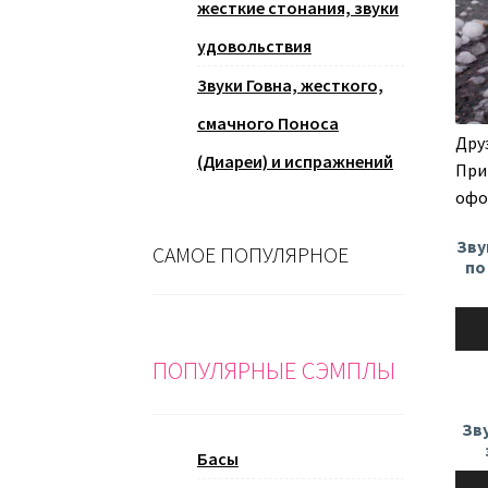
жесткие стонания, звуки
удовольствия
Звуки Говна, жесткого,
смачного Поноса
Дру
(Диареи) и испражнений
При
офо
Зву
САМОЕ ПОПУЛЯРНОЕ
по
Ауди
ПОПУЛЯРНЫЕ СЭМПЛЫ
Зв
Басы
Ауди