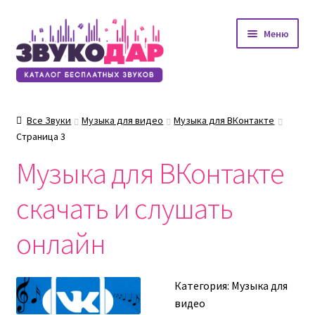
Перейти
Перейти
Меню
к
к
навигации
содержимому
Все Звуки
Музыка для видео
Музыка для ВКонтакте
Страница 3
Музыка для ВКонтакте
скачать и слушать
онлайн
Категория:
Музыка для
видео