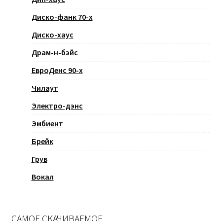
Диско-фанк 70-х
Диско-хаус
Драм-н-бэйс
ЕвроДенс 90-х
Чилаут
Электро-дэнс
Эмбиент
Брейк
Грув
Вокал
САМОЕ СКАЧИВАЕМОЕ