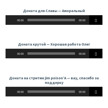
Доната для Славы — Аморальный
Аудиоплеер
00:00
00:00
Доната крутой — Хорошая работа Олег
Аудиоплеер
00:00
00:00
Доната на стритме jim poison’А — вау, спасибо за
поддерку
Аудиоплеер
00:00
00:00