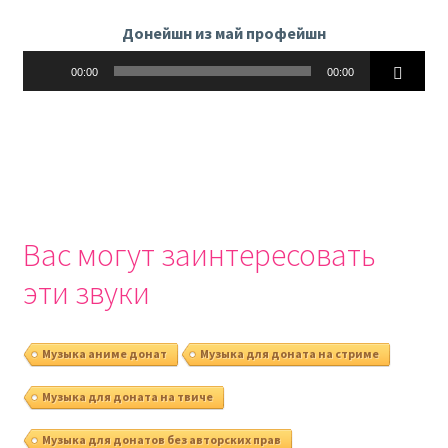
Донейшн из май профейшн
Аудиоплеер
00:00
00:00
Вас могут заинтересовать
эти звуки
Музыка аниме донат
Музыка для доната на стриме
Музыка для доната на твиче
Музыка для донатов без авторских прав