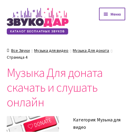
Перейти
Перейти
Меню
к
к
навигации
содержимому
Все Звуки
Музыка для видео
Музыка Для доната
Страница 4
Музыка Для доната
скачать и слушать
онлайн
Категория:
Музыка для
видео